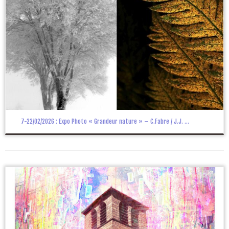
7-22/02/2026 : Expo Photo « Grandeur nature » – C.Fabre / J.J. ...