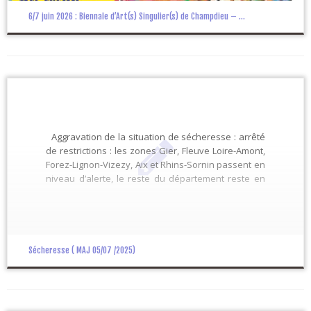
6/7 juin 2026 : Biennale d’Art(s) Singulier(s) de Champdieu – ...
Aggravation de la situation de sécheresse : arrêté
de restrictions : les zones Gier, Fleuve Loire-Amont,
Forez-Lignon-Vizezy, Aix et Rhins-Sornin passent en
niveau d’alerte, le reste du département reste en
niveau de vigilance. En application de l’arrêté-cadre
DT -25-0299 du 21 mai 2025, compte tenu des
mesures réalisées et de l’absence […]
Sécheresse ( MAJ 05/07 /2025)