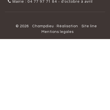
Mairie : 04 77 97 71 84 - d'octobre à avril
© 2026
Champdieu
·
Réalisation
Site line
Mentions legales