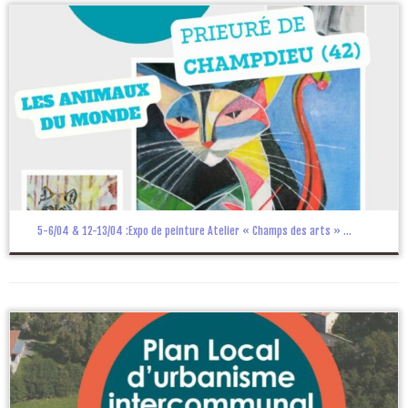
5-6/04 & 12-13/04 :Expo de peinture Atelier « Champs des arts » ...