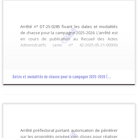
Arrêté n° DT-25-0285 fixant les dates et modalités
de chasse pour la campagne 2025-2026. L’arrêté est
en cours de publication au Recueil des Actes
Administratifs (acte n° 42-2025-05-21-00003)
2025_05_21_AP_dates_modalites
2025_05_21_AP_dates_modalites_RAA DDT de la
Loire SEE/Cellule CPDPFN
Dates et modalités de chasse pour la campagne 2025-2026 ( ...
Arrêté préfectoral portant autorisation de pénétrer
sur les propriétés privées non closes pour réaliser