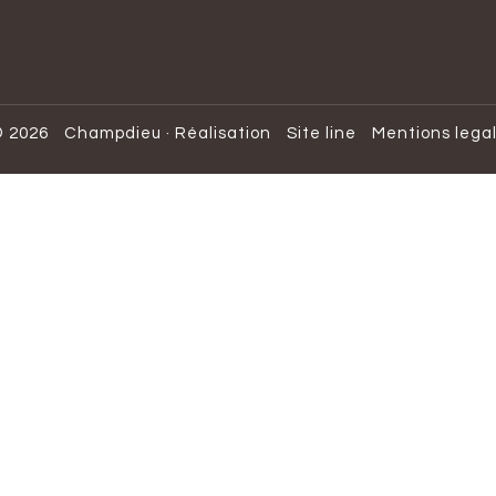
 2026
Champdieu
·
Réalisation
Site line
Mentions lega