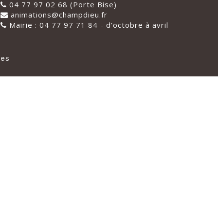
04 77 97 02 68 (Porte Bise)
animations@champdieu.fr
Mairie : 04 77 97 71 84 - d'octobre à avril
les