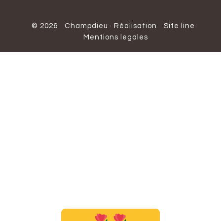
© 2026
Champdieu
·
Réalisation
Site line
Mentions legales