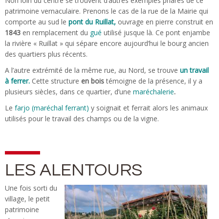
Non loin du centre se trouvent d’autres exemples phares de ce
patrimoine vernaculaire. Prenons le cas de la rue de la Mairie qui
comporte au sud le
pont du Ruillat,
ouvrage en pierre construit en
1843
en remplacement du
gué
utilisé jusque là. Ce pont enjambe
la rivière « Ruillat » qui sépare encore aujourd’hui le bourg ancien
des quartiers plus récents.
A l’autre extrémité de la même rue, au Nord, se trouve
un travail
à ferrer.
Cette structure
en bois
témoigne de la présence, il y a
plusieurs siècles, dans ce quartier, d’une
maréchalerie
.
Le
farjo (maréchal ferrant)
y soignait et ferrait alors les animaux
utilisés pour le travail des champs ou de la vigne.
LES ALENTOURS
Une fois sorti du
village, le petit
patrimoine