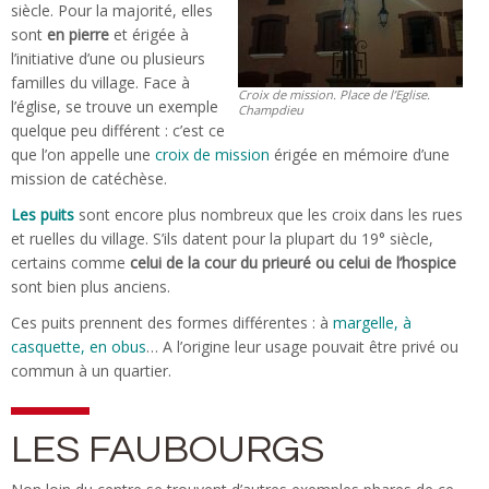
siècle. Pour la majorité, elles
sont
en pierre
et érigée à
l’initiative d’une ou plusieurs
familles du village. Face à
Croix de mission. Place de l’Eglise.
l’église, se trouve un exemple
Champdieu
quelque peu différent : c’est ce
que l’on appelle une
croix de mission
érigée en mémoire d’une
mission de catéchèse.
Les puits
sont encore plus nombreux que les croix dans les rues
et ruelles du village. S’ils datent pour la plupart du 19° siècle,
certains comme
celui de la cour du prieuré ou celui de l’hospice
sont bien plus anciens.
Ces puits prennent des formes différentes : à
margelle, à
casquette, en obus
… A l’origine leur usage pouvait être privé ou
commun à un quartier.
LES FAUBOURGS