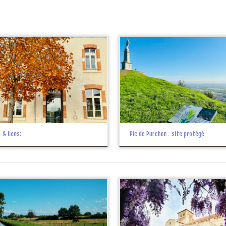
 & liens:
Pic de Purchon : site protégé