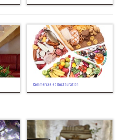
montbrisonmjc@gmail.com –
Site : www.mjc-montbrison.com
Commerces et Restauration