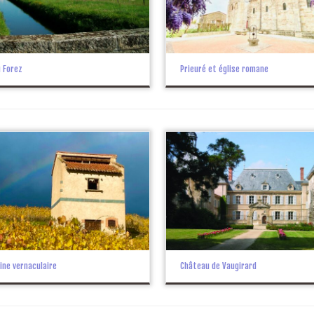
u Forez
Prieuré et église romane
ine vernaculaire
Château de Vaugirard