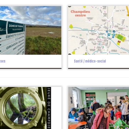
ises
Santé / médico-social