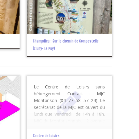
Champdieu : Sur le chemin de Compostelle
(Cluny- Le Puy)
Le Centre de Loisirs sans
hébergement Contact : MJC
Montbrison (04 77 58 57 24) Le
secrétariat de la MJC est ouvert du
lundi que vendredi de 14h à 18h.
MJC du Montbrisonnais, 12 avenue
Charles de Gaulle, BP 76, 42602
MONTBRISON Cedex Mail :
Centre de Loisirs