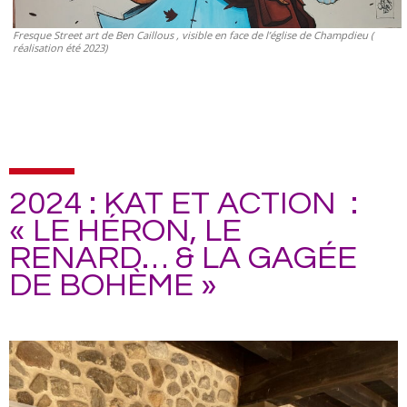
Fresque Street art de Ben Caillous , visible en face de l’église de Champdieu (
réalisation été 2023)
2024 : KAT ET ACTION :
« LE HÉRON, LE
RENARD… & LA GAGÉE
DE BOHÈME »