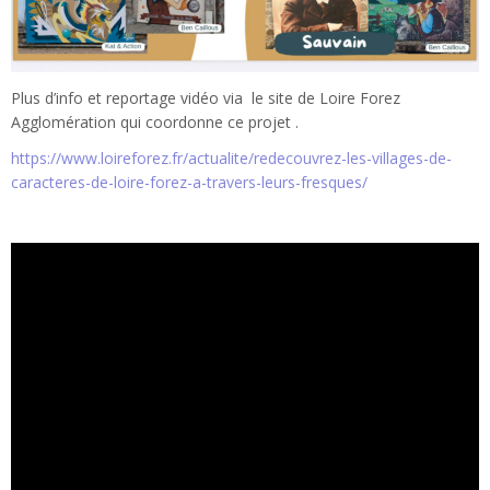
Plus d’info et reportage vidéo via le site de Loire Forez
Agglomération qui coordonne ce projet .
https://www.loireforez.fr/actualite/redecouvrez-les-villages-de-
caracteres-de-loire-forez-a-travers-leurs-fresques/