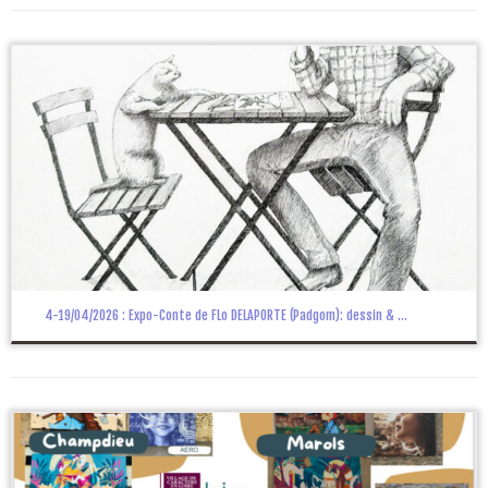
4-19/04/2026 : Expo-Conte de FLo DELAPORTE (Padgom): dessin & ...