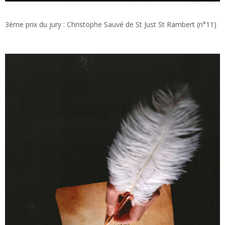
3ème prix du jury : Christophe Sauvé de St Just St Rambert (n°11)