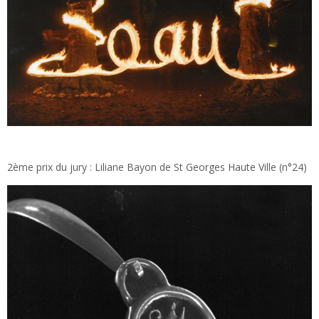
2ème prix du jury : Liliane Bayon de St Georges Haute Ville (n°24)