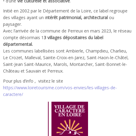
• d’une
vie culturelle et associative
.
Initié en 2002 par le Département de la Loire, ce label regroupe
des villages ayant un i
ntérêt patrimonial, architectural
ou
paysager.
Avec l’arrivée de la commune de Perreux en mars 2023, le réseau
compte désormais 1
3 villages dépositaires du label
départemental.
Les communes labellisées sont Ambierle, Champdieu, Charlieu,
Le Crozet, Malleval, Sainte-Croix-en-Jarez, Saint-Haon-le-Châtel,
Saint-Jean Saint-Maurice, Marols, Montarcher, Saint-Bonnet-le-
Château et Sauvain et Perreux.
Pour plus d’info , visitez le site
https://www.loiretourisme.com/vos-envies/les-villages-de-
caractere/