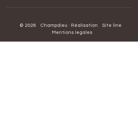
© 2026
Champdieu
·
Réalisation
Site line
Mentions legales