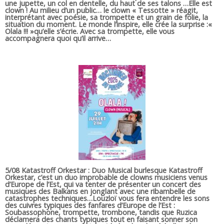
une jupette, un col en dentelle, du haut de ses talons …Elle est
clown ! Au milieu d’un public… le clown « Tessotte » réagit,
interprétant avec poésie, sa trompette et un grain de folie, la
situation du moment. Le monde l’inspire, elle crée la surprise :«
Olala !!! »qu’elle s’écrie. Avec sa trompette, elle vous
accompagnera quoi qu’il arrive…
5/08 Katastroff Orkestar : Duo Musical burlesque Katastroff
Orkestar, c’est un duo improbable de clowns musiciens venus
d’Europe de l’Est, qui va tenter de présenter un concert des
musiques des Balkans en jonglant avec une ribambelle de
catastrophes techniques…Louzloï vous fera entendre les sons
des cuivres typiques des fanfares d’Europe de l’Est :
Soubassophone, trompette, trombone, tandis que Ruzica
déclamera des chants typiques tout en faisant sonner son