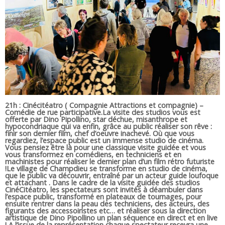
21h : Cinécitéatro (
Compagnie Attractions et compagnie) –
Comédie de rue participative.La visite des studios vous est
offerte par Dino Pipollino, star déchue, misanthrope et
hypocondriaque qui va enfin, grâce au public réaliser son rêve :
finir son dernier film, chef d’oeuvre inachevé. Où que vous
regardiez, l’espace public est un immense studio de cinéma.
Vous pensiez être là pour une classique visite guidée et vous
vous transformez en comédiens, en techniciens et en
machinistes pour réaliser le dernier plan d’un film rétro futuriste
!Le village de Champdieu se transforme en studio de cinéma,
que le public va découvrir, entraîné par un acteur guide loufoque
et attachant . Dans le cadre de la visite guidée des studios
CinéCitéatro, les spectateurs sont invités à déambuler dans
l’espace public, transformé en plateaux de tournages, pour
ensuite rentrer dans la peau des techniciens, des acteurs, des
figurants des accessoiristes etc… et réaliser sous la direction
artistique de Dino Pipollino un plan séquence en direct et en live
! A l’issue de la représentation chaque spectateur recevra une