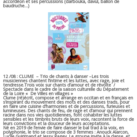
accordéon et ses percussions (darbouka, davul, ballon de
baudruche…)
12 /08 : CLUME – Trio de chants à danser –
Les trois
musiciennes chantent l’intime et les luttes, avec rage, joie et
tendresse.
Trois voix sur chants d’amour et de révolte /
Spectacle dans le cadre de la saison culturelle du Dépatement
de la Loire « De Villes en villages »
Clume (ré)écrit, compose et arrange en occitan et en français en
s’inspirant du mouvement des mots et des danses trads, pour
en faire une cuisine d’harmonies et de percussions, furieuses et
lumineuses. Des chants de feu, de rage et d’amour qui prennent
racine dans nos vies quotidiennes, font cohabiter les luttes
sensibles et les timbres bruts de leurs voix, racontent la force de
leurs convictions et la douceur de leurs acceptations.
Né en 2019 de l’envie de faire danser le bal trad à la voix, en
polyphonie, le trio se compose de 3 femmes : Anouck Alarcon,
Lucile Guirimand et Jessy Ragey. Le groupe invite à la danse, et