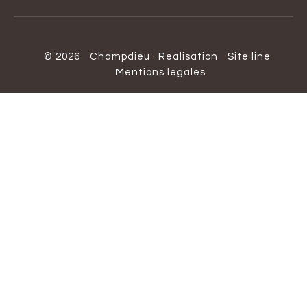
© 2026
Champdieu
·
Réalisation
Site line
Mentions legales