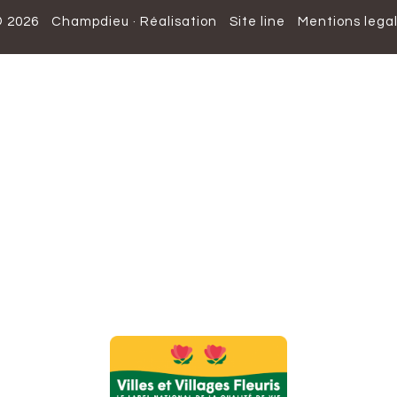
 2026
Champdieu
·
Réalisation
Site line
Mentions lega