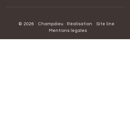
© 2026
Champdieu
·
Réalisation
Site line
Mentions legales