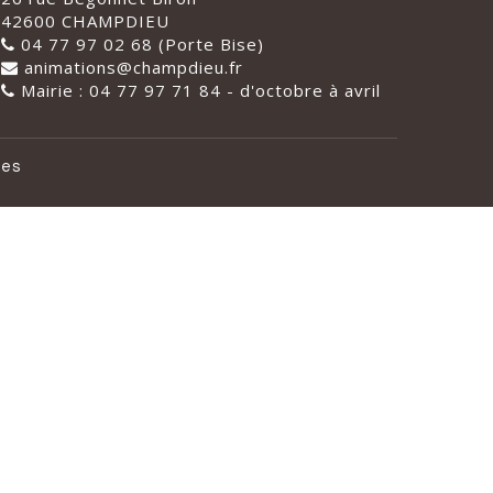
42600 CHAMPDIEU
04 77 97 02 68 (Porte Bise)
animations@champdieu.fr
Mairie : 04 77 97 71 84 - d'octobre à avril
les