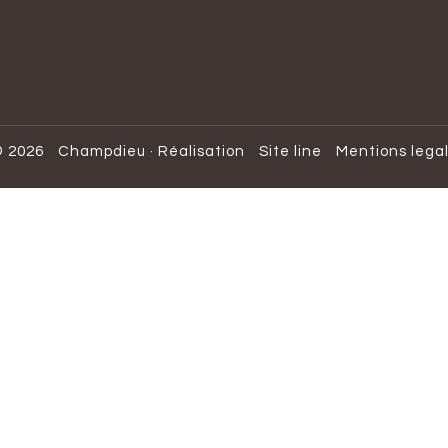
 2026
Champdieu
·
Réalisation
Site line
Mentions lega