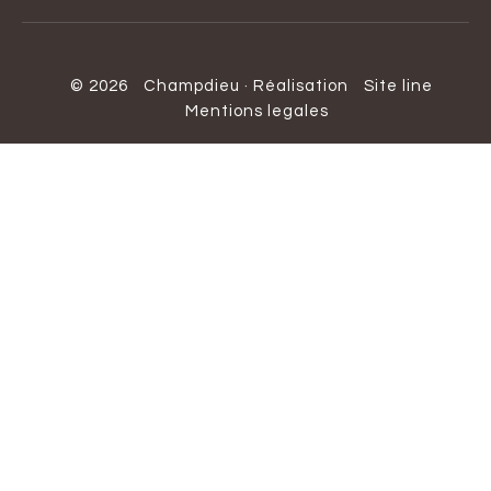
© 2026
Champdieu
·
Réalisation
Site line
Mentions legales