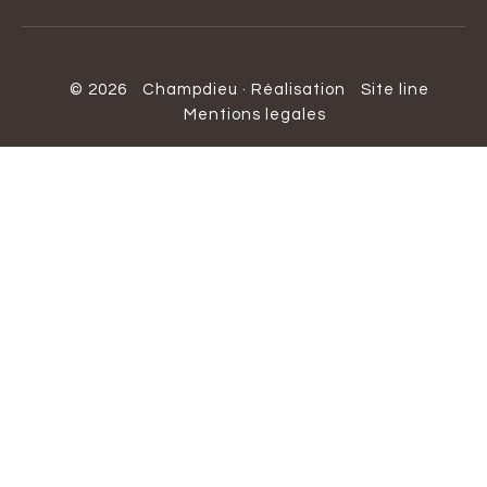
© 2026
Champdieu
·
Réalisation
Site line
Mentions legales