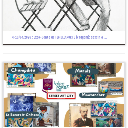
4-19/04/2026 : Expo-Conte de FLo DELAPORTE (Padgom): dessin & ...