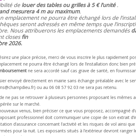
bilité de
louer des tables ou grilles à 5 € l’unité
.
tand mesurera 4 m au maximum
.
n emplacement ne pourra être échangé lors de l’install
chèques seront adressés en même temps que l’inscripti
bre. Nous attribuerons les emplacements demandés
da
nt closes
fin
bre 2026.
ésirez une place précise, merci de vous inscrire le plus rapidement pos
lacement ne pourra être échangé lors de l’installation donc bien préci
emboursement
ne sera accordé sauf cas grave de santé, en fournissant
ier envoyé directement en mairie sans échange préalable avec le ser
ns@champdieu.fr) ou au 06 08 57 92 03 ne sera pas retenu.
 de ne pas se retrouver à plusieurs personnes proposant les mêmes ar
spérée sur le marché.
 nouveaux venus, bien préciser ce que vous proposez, accompagné d’
posant professionnel doit communiquer une copie de son extrait d’i
tation d’assurance concernant l’activité et les risques de vol ainsi que l
rmées pour la nuit. Les exposants situés à l’extérieur devront ranger le