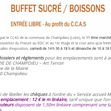
 par le CCAS de la commune de Champdieu (Loire), le
11 ème marché a
couvertes du Prieuré au RDC et au 1er étage et la cour ainsi qu’à l’intéri
salles d’exposition,
samedi de 14 h 30 à 18 h et dimanche de 10 à 18 
ossiers et règlements
pour les emplacements sont à ad
IE DE CHAMPDIEU – Art Terroir
e de la Mairie
0 Champdieu
 de libeller les
chèques
à l’ordre du « Service accueil
 emplacement : 12 € le m linéaire,
tarif unique que l’o
uteurs
disposent de 1,50m linéaire comprenant une ta
s
.