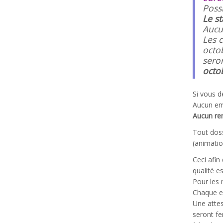
Possi
Le s
Aucu
Les 
octo
sero
octo
Si vous d
Aucun emp
Aucun r
Tout doss
(animatio
Ceci afin
qualité e
Pour les
Chaque ex
Une attes
seront fe