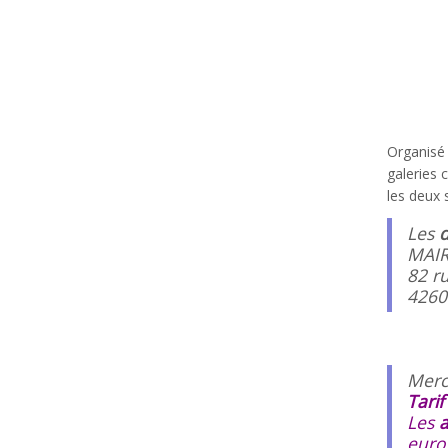
Organisé
galeries 
les deux 
Les
d
MAIR
82 ru
4260
Merci
Tarif
Les
a
euro