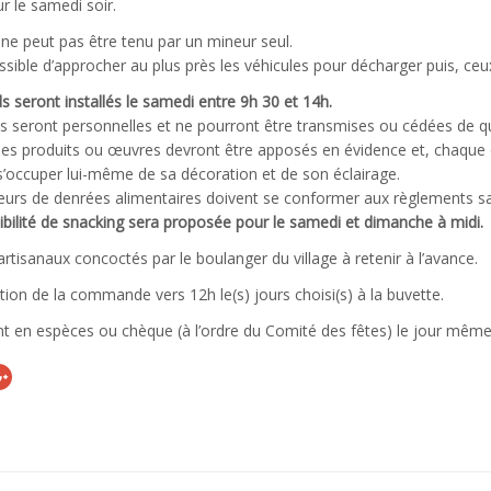
eur le samedi soir.
ne peut pas être tenu par un mineur seul.
ossible d’approcher au plus près les véhicules pour décharger puis, ceux
s seront installés le samedi entre 9h 30 et 14h.
s seront personnelles et ne pourront être transmises ou cédées de q
des produits ou œuvres devront être apposés en évidence et, chaque
s’occuper lui-même de sa décoration et de son éclairage.
urs de denrées alimentaires doivent se conformer aux règlements san
bilité de snacking sera proposée pour le samedi et dimanche à midi.
artisanaux concoctés par le boulanger du village à retenir à l’avance.
ion de la commande vers 12h le(s) jours choisi(s) à la buvette.
 en espèces ou chèque (à l’ordre du Comité des fêtes) le jour même