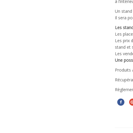
à l’intéri
Un stand 
Il sera p
Les stand
Les place
Les prix 
stand et 
Les vende
Une possi
Produits 
Récupérat
Règlement