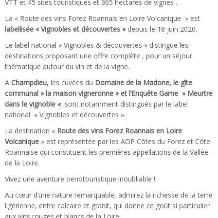
VTT et 45 sites touristiques et 365 hectares de vignes .
La « Route des vins Forez Roannais en Loire Volcanique » est
labellisée « Vignobles et découvertes »
depuis le 18 juin 2020.
Le label national « Vignobles & découvertes » distingue les
destinations proposant une offre complète , pour un séjour
thématique autour du vin et de la vigne.
A
Champdieu
, les cuvées du
Domaine de la Madone,
le gîte
communal » la maison vigneronne »
et l’Enquête Game » Meurtre
dans le vignoble «
sont notamment distingués par le label
national » Vignobles et découvertes ».
La destination «
Route des vins Forez Roannais en Loire
Volcanique
» est représentée par les AOP Côtes du Forez et Côte
Roannaise qui constituent les premières appellations de la Vallée
de la Loire.
Vivez une aventure oenotouristique inoubliable !
Au cœur d’une nature remarquable, admirez la richesse de la terre
ligérienne, entre calcaire et granit, qui donne ce goût si particulier
aux vins rouges et blancs de la Loire.