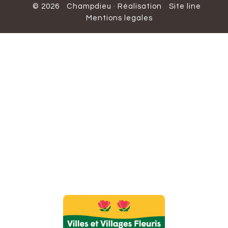
© 2026
Champdieu
·
Réalisation
Site line
Mentions legales