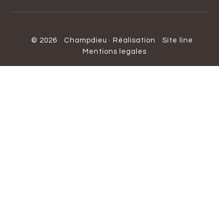
© 2026
Champdieu
·
Réalisation
Site line
Mentions legales