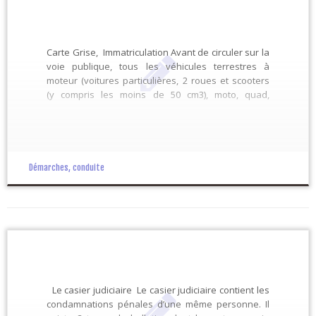
Carte Grise, Immatriculation Avant de circuler sur la
voie publique, tous les véhicules terrestres à
moteur (voitures particulières, 2 roues et scooters
(y compris les moins de 50 cm3), moto, quad,
cyclomoteurs, tricycles, quadricycles, camping-cars,
camionnettes, tracteurs et autres engins agricoles),
ainsi que les remorques dont le poids total autorisé
[…]
Démarches, conduite
Le casier judiciaire Le casier judiciaire contient les
condamnations pénales d’une même personne. Il