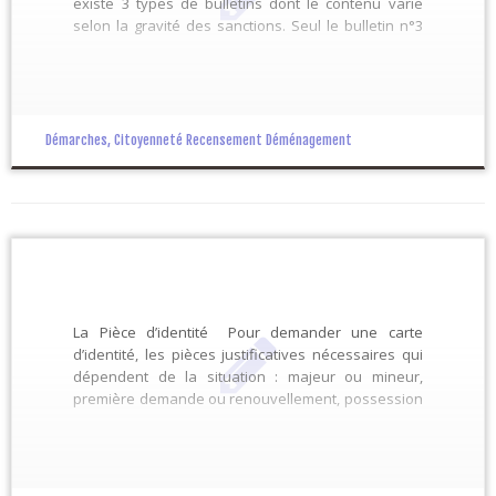
existe 3 types de bulletins dont le contenu varie
selon la gravité des sanctions. Seul le bulletin n°3
peut être retiré par la personne concernée.
Renseignements Le casier judiciaire Recensement
Tout Français doit faire la […]
Démarches, Citoyenneté Recensement Déménagement
La Pièce d’identité Pour demander une carte
d’identité, les pièces justificatives nécessaires qui
dépendent de la situation : majeur ou mineur,
première demande ou renouvellement, possession
(ou non) d’un passeport… La carte d’identité d’une
personne majeure est valable 15 ans, celle d’un
enfant mineur est valable 10 ans. Si votre […]