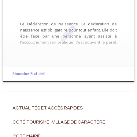
La Déclaration de Naissance. La déclaration de
naissance est obligatoire pour tout enfant. Elle doit
être faite par une personne ayant assisté à
l’accouchement (en pratique, c’est souvent le père).
En cas de naissance d’un enfant français à
l’étranger, la déclaration de naissance doit être
faite selon des formalités spécifiques. […]
Démarches Etat civil
ACTUALITÉS ET ACCÈS RAPIDES
COTÉ TOURISME -VILLAGE DE CARACTÈRE
COTÉ MAIRIE