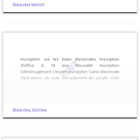
Démarches Identité
Inscription sur les listes électorales Inscription
d’office à 18 ans Nouvelle inscription
Déménagement Citoyen européen Carte électorale
Opérations de vote Déroulement du scrutin Vote
d’un Français de l’étranger Vote par procuration
Élections et référendums Européennes
Présidentielle Législatives Départementales –
Régionales Municipales Référendum
Démarches, Elections