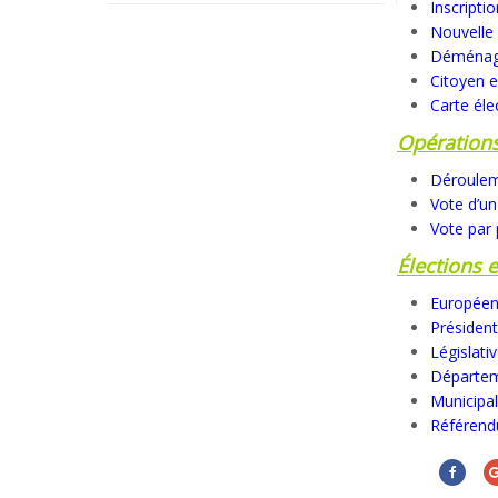
Inscripti
Nouvelle 
Déména
Citoyen 
Carte éle
Opérations
Déroulem
Vote d’un
Vote par 
Élections 
Europée
Président
Législati
Départem
Municipa
Référen