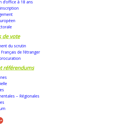
on d’office à 18 ans
inscription
gement
européen
ctorale
 de vote
ent du scrutin
 Français de l’étranger
procuration
et référendums
nnes
ielle
ves
entales – Régionales
les
dum