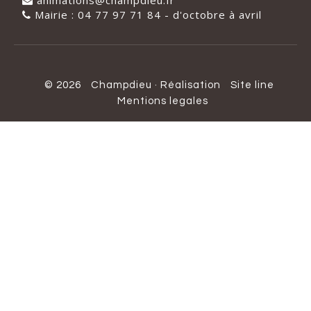
Mairie : 04 77 97 71 84 - d'octobre à avril
© 2026
Champdieu
·
Réalisation
Site line
Mentions legales