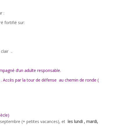
r :
 fortifié sur:
lair ..
ompagné d’un adulte responsable.
. Accès par la tour de défense au chemin de ronde (
iècle)
mi-septembre (+ petites vacances), et
les lundi , mardi,