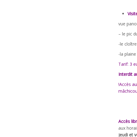
Visi
vue panor
– le pic 
-le cloître
-la plain
Tarif: 3 
Interdit 
!Accès au
mâchicoul
Accès lib
aux horai
jeudi et 