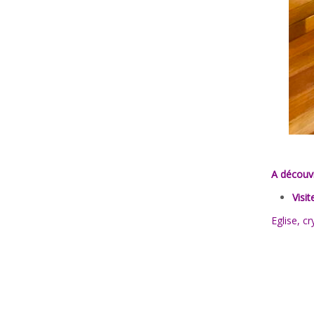
A découvr
Visi
Eglise, c