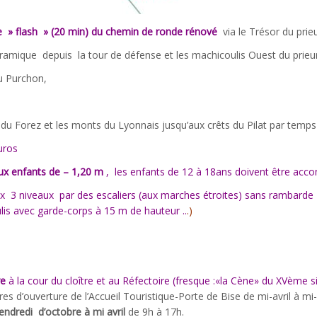
te » flash » (20 min) du chemin de ronde rénové
via le Trésor du prieu
amique depuis la tour de défense et les machicoulis Ouest du prieuré
du Purchon,
e du Forez et les monts du Lyonnais jusqu’aux crêts du Pilat par temps c
euros
aux enfants de – 1,20 m
, les enfants de 12 à 18ans doivent être acc
x 3 niveaux par des escaliers (aux marches étroites) sans rambarde 
is avec garde-corps à 15 m de hauteur ..
.)
re
à la cour du cloître et au Réfectoire (fresque :«la Cène» du XVème s
res d’ouverture de l’Accueil Touristique-Porte de Bise de mi-avril à 
vendredi d’octobre à mi avril
de 9h à 17h.