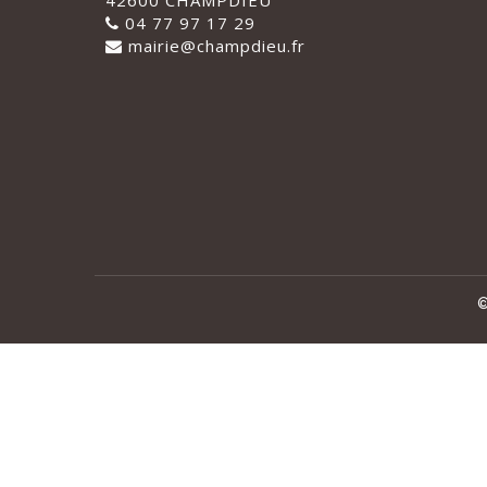
42600 CHAMPDIEU
04 77 97 17 29
mairie@champdieu.fr
©