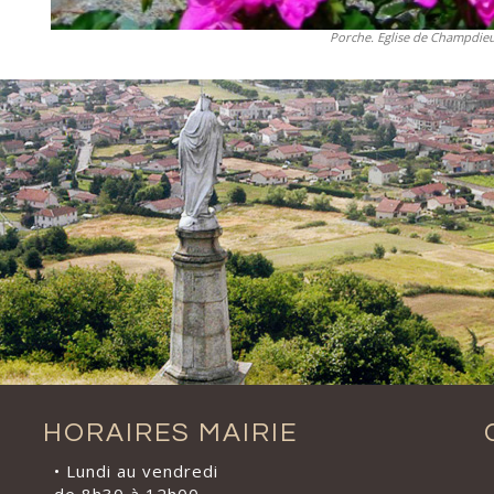
Porche. Eglise de Champdie
HORAIRES MAIRIE
• Lundi au vendredi