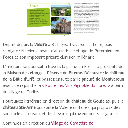
Départ depuis la
Véloire
à Balbigny. Traversez la Loire, puis
rejoignez Nervieux avant d’atteindre le village de
Pommiers en-
Forez
et son imposant
prieuré
clunisien millénaire.
L’itinéraire se poursuit à travers la plaine du Forez, à proximité de
la
Maison des étangs – Réserve de Biterne.
Découvrez le
château
de la Bâtie d’Urfé
, et passez ensuite par le
prieuré
de Montverdun
avant de rejoindre la
« Route des Vins Vignoble du Forez »
à partir
du village de Trelins.
Poursuivez l’itinéraire en direction du
château de Goutelas
, puis le
château
Ste-Anne
qui abrite la Volerie du Forez qui propose des
spectacles d’oiseaux et de chevaux qui ravient petits et grands.
Continuez en direction du
Village de Caractère de