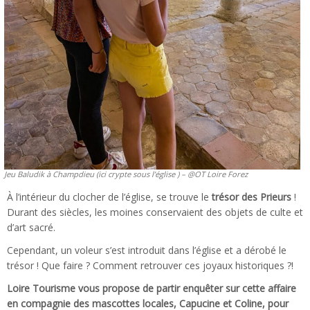
Jeu Baludik à Champdieu (ici crypte sous l’église ) – @OT Loire Forez
À l’intérieur du clocher de l’église, se trouve le
trésor des Prieurs
!
Durant des siècles, les moines conservaient des objets de culte et
d’art sacré.
Cependant, un voleur s’est introduit dans l’église et a dérobé le
trésor ! Que faire ? Comment retrouver ces joyaux historiques ?!
Loire Tourisme vous propose de partir enquêter sur cette affaire
en compagnie des mascottes locales, Capucine et Coline, pour