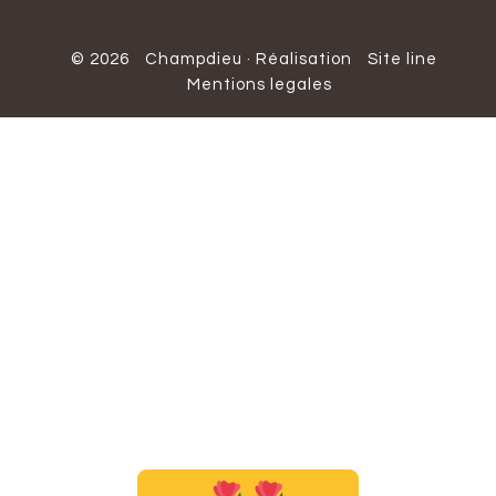
© 2026
Champdieu
·
Réalisation
Site line
Mentions legales