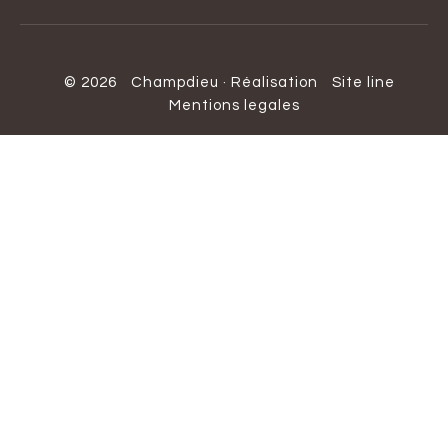
© 2026
Champdieu
·
Réalisation
Site line
Mentions legales