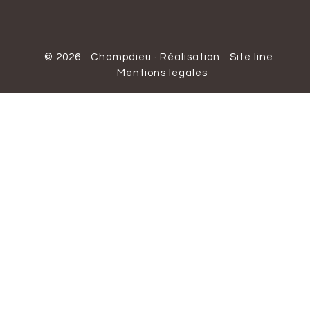
© 2026
Champdieu
·
Réalisation
Site line
Mentions legales