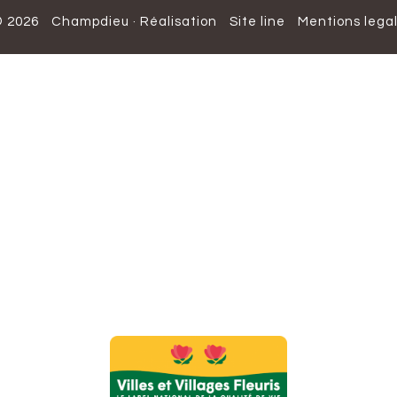
 2026
Champdieu
·
Réalisation
Site line
Mentions lega