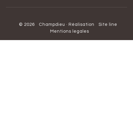
© 2026
Champdieu
·
Réalisation
Site line
Mentions legales