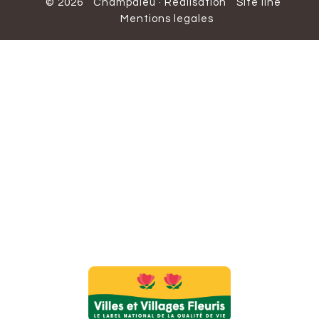
© 2026
Champdieu
·
Réalisation
Site line
Mentions legales