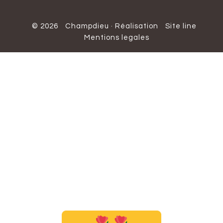
© 2026
Champdieu
·
Réalisation
Site line
Mentions legales