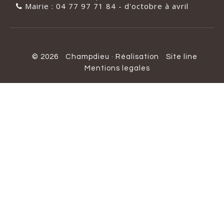
Mairie : 04 77 97 71 84 - d'octobre à avril
© 2026
Champdieu
·
Réalisation
Site line
Mentions legales