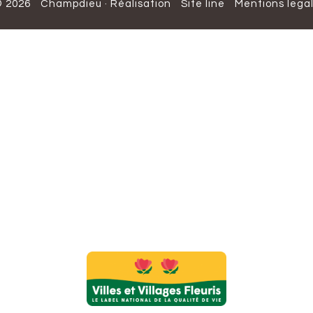
 2026
Champdieu
·
Réalisation
Site line
Mentions lega