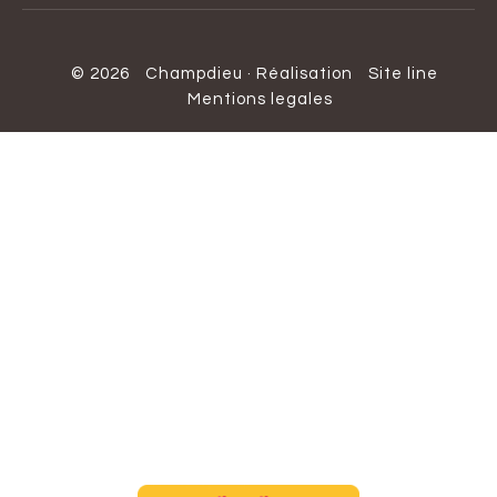
© 2026
Champdieu
·
Réalisation
Site line
Mentions legales