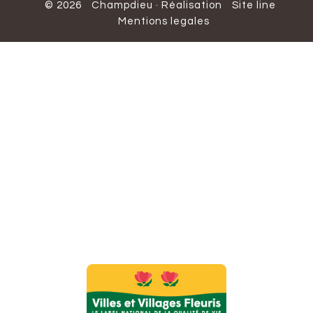
© 2026
Champdieu
·
Réalisation
Site line
Mentions legales