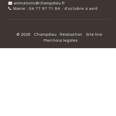
animations@champdieu.fr
Mairie : 04 77 97 71 84 - d'octobre à avril
© 2026
Champdieu
·
Réalisation
Site line
Mentions legales