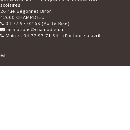
scolaires
26 rue Bégonnet Biron
42600 CHAMPDIEU
04 77 97 02 68 (Porte Bise)
animations@champdieu.fr
Mairie : 04 77 97 71 84 - d'octobre à avril
les