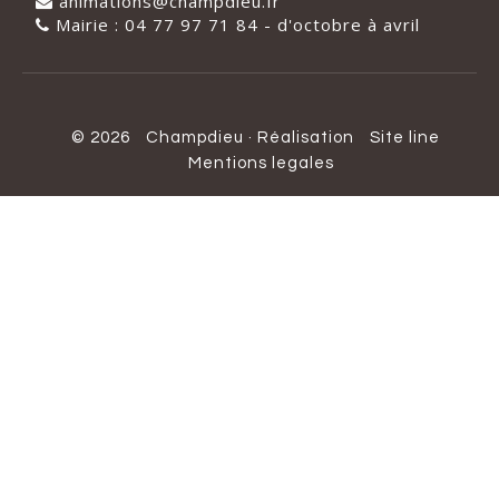
animations@champdieu.fr
Mairie : 04 77 97 71 84 - d'octobre à avril
© 2026
Champdieu
·
Réalisation
Site line
Mentions legales