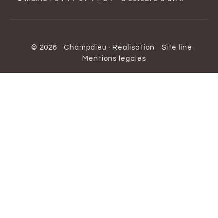
© 2026
Champdieu
·
Réalisation
Site line
Mentions legales