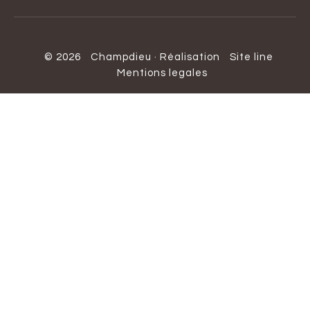
© 2026
Champdieu
·
Réalisation
Site line
Mentions legales