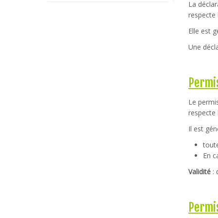
La déclar
respecte 
Elle est 
Une décla
Permis
Le permis
respecte 
Il est gé
tout
En c
Validité
: 
Permi