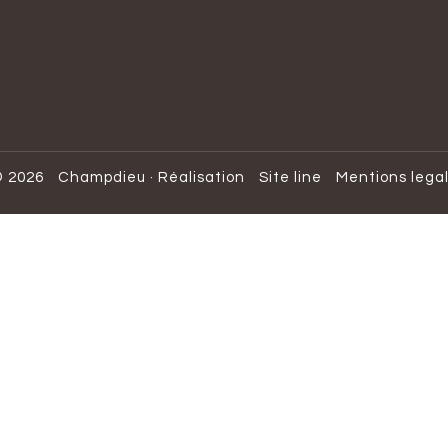
 2026
Champdieu
·
Réalisation
Site line
Mentions lega