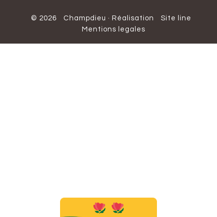
© 2026
Champdieu
·
Réalisation
Site line
Mentions legales