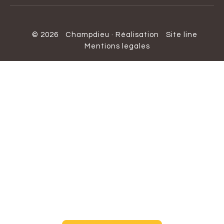
© 2026
Champdieu
·
Réalisation
Site line
Mentions legales