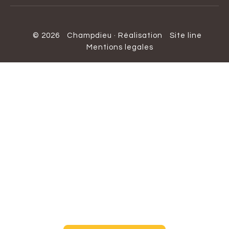
© 2026
Champdieu
·
Réalisation
Site line
Mentions legales