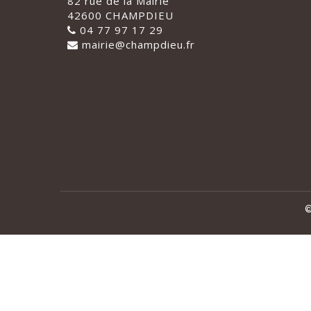
82 rue de la Mairie
42600 CHAMPDIEU
04 77 97 17 29
mairie@champdieu.fr
©