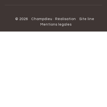
© 2026
Champdieu
·
Réalisation
Site line
Mentions legales